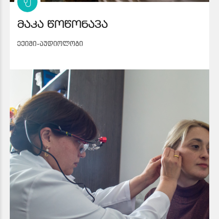
მაკა წოწონავა
ექიმი-აუდიოლოგი