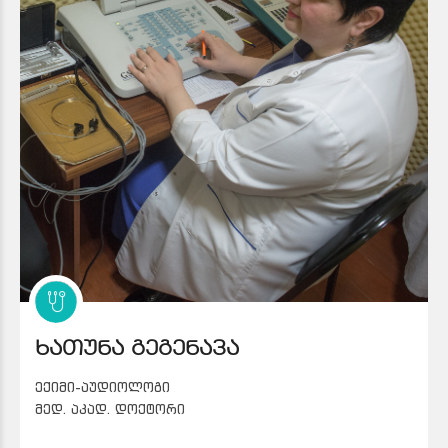
ხათუნა გეგენავა
ექიმი-აუდიოლოგი
მედ. აკად. დოქტორი