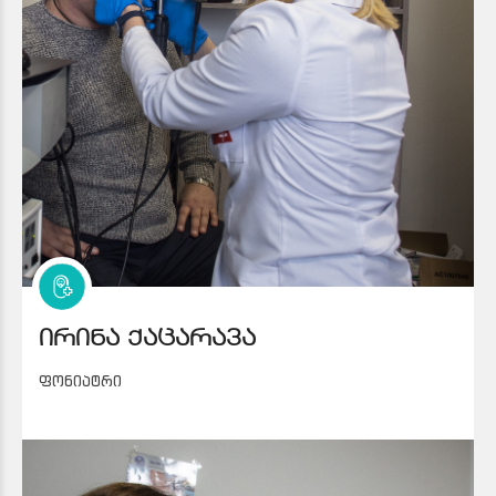
ირინა ქაცარავა
ფონიატრი