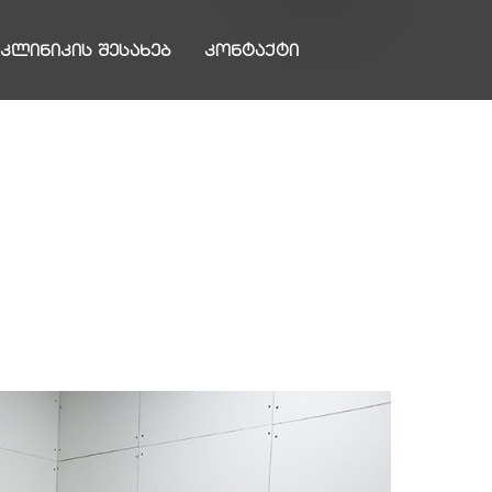
ᲙᲚᲘᲜᲘᲙᲘᲡ ᲨᲔᲡᲐᲮᲔᲑ
ᲙᲝᲜᲢᲐᲥᲢᲘ