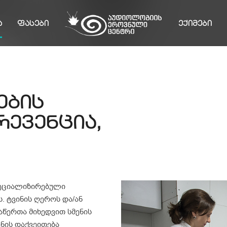
Ა
ᲤᲐᲡᲔᲑᲘ
ᲔᲥᲘᲛᲔᲑᲘ
ების
რევენცია,
სპეციალიზირებული
. ტვინის ღეროს და/ან
აწერთა მიხედვით სმენის
ენის დაქვეითება