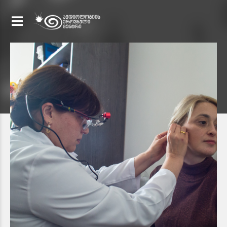
ექიმი-ოტორინოლარინგოლოგი, მედიცინის აკადემიური
დოქტორი
ნათია სვანიძე