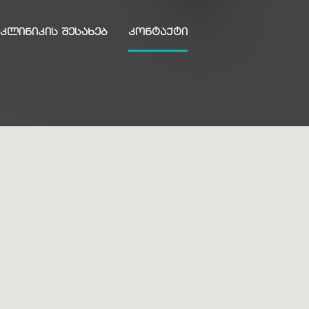
ᲙᲚᲘᲜᲘᲙᲘᲡ ᲨᲔᲡᲐᲮᲔᲑ
ᲙᲝᲜᲢᲐᲥᲢᲘ