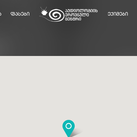
Ა
ᲤᲐᲡᲔᲑᲘ
ᲔᲥᲘᲛᲔᲑᲘ