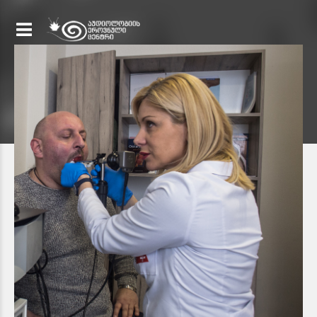
ექიმი-ფონიატრი
ირინა ქაცარავა